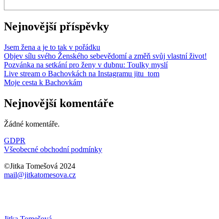
Nejnovější příspěvky
Jsem žena a je to tak v pořádku
Objev sílu svého Ženského sebevědomí a změň svůj vlastní život!
Pozvánka na setkání pro ženy v dubnu: Toulky myslí
Live stream o Bachovkách na Instagramu jitu_tom
Moje cesta k Bachovkám
Nejnovější komentáře
Žádné komentáře.
GDPR
Všeobecné obchodní podmínky
©Jitka Tomešová 2024
mail@jitkatomesova.cz
Jitka Tomešová