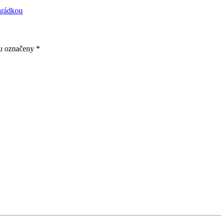
arádkou
ou označeny
*