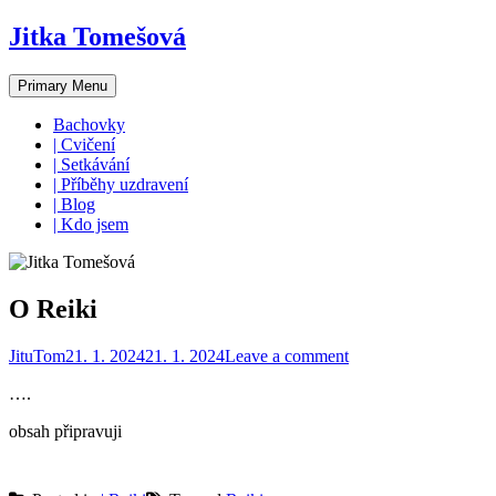
Skip
Jitka Tomešová
to
content
Primary Menu
Bachovky
| Cvičení
| Setkávání
| Příběhy uzdravení
| Blog
| Kdo jsem
O Reiki
JituTom
21. 1. 2024
21. 1. 2024
Leave a comment
….
obsah připravuji