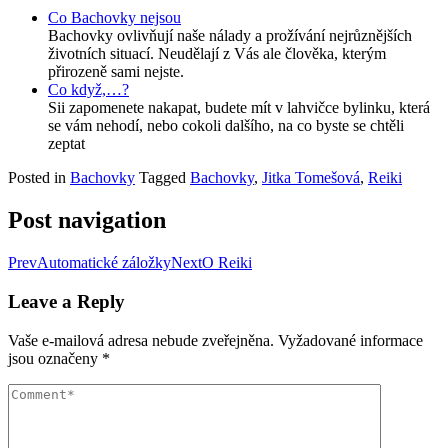
Co Bachovky nejsou
Bachovky ovlivňují naše nálady a prožívání nejrůznějších
životních situací. Neudělají z Vás ale člověka, kterým
přirozeně sami nejste.
Co když,…?
Sii zapomenete nakapat, budete mít v lahvičce bylinku, která
se vám nehodí, nebo cokoli dalšího, na co byste se chtěli
zeptat
Posted in
Bachovky
Tagged
Bachovky
,
Jitka Tomešová
,
Reiki
Post navigation
Prev
Automatické záložky
Next
O Reiki
Leave a Reply
Vaše e-mailová adresa nebude zveřejněna.
Vyžadované informace
jsou označeny
*