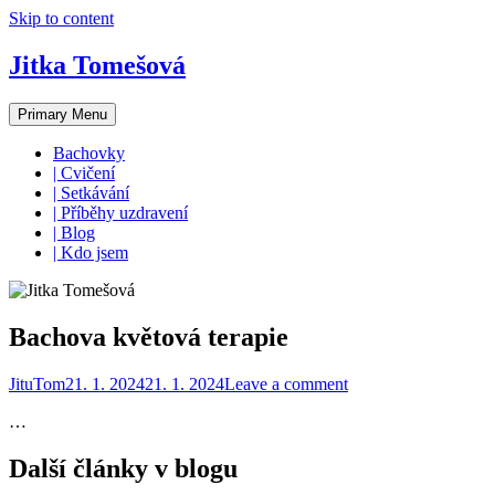
Skip to content
Jitka Tomešová
Primary Menu
Bachovky
| Cvičení
| Setkávání
| Příběhy uzdravení
| Blog
| Kdo jsem
Bachova květová terapie
JituTom
21. 1. 2024
21. 1. 2024
Leave a comment
…
Další články v blogu